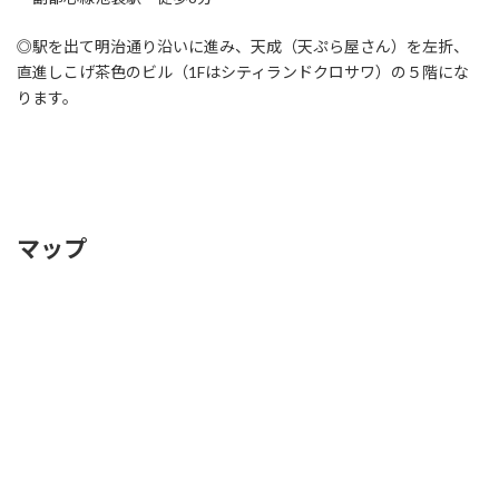
◎駅を出て明治通り沿いに進み、天成（天ぷら屋さん）を左折、
直進しこげ茶色のビル（1Fはシティランドクロサワ）の５階にな
ります。
カ
マップ
ラ
ム
リ
ン
ク